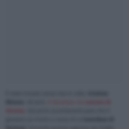
È stato trovato senza vita in cella.
Cristian
Mizzon
, 44 anni,
è deceduto nel
carcere di
Verona
. Dai primi accertamenti pare che il
giovane sia morto a causa di un’
overdose di
farmaci
. Secondo quanto appreso da
l’Unità
,