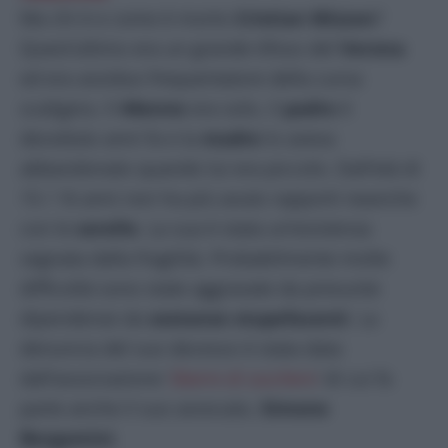
Ma chi è e come è morto
Cristian Mizzon
?
Quest’ultimo era un grande tifoso del
Verona
ed era assiduo frequentatore della curva
scaligera. Il
44enne
era solo, il
padre
è
deceduto anni fa e la
madre
lo aveva
abbandonato quando lui era piccolo. Dall’età di
15 / 16 anni non ha più avuto rapporti neanche
con le
sorelle
. La sua è stata un’esistenza
segnata dalla fragilità. Probabilmente molte
difficoltà sono state aggravate da presunte
dipendenze da
sostanze stupefacenti
. La
denuncia del suo decesso è stata data
dall’associazione ‘
Sbarre di zucchero
‘ di cui fa
parte anche il suo avvocato,
Simone
Bergamini
.