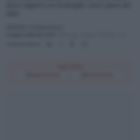
alcun rapporto con la famiglia, aveva 'paura del
dopo'
GIUSTIZIA
- di
Andrea Aversa
16 Agosto 2023 alle 16:38
-
Ultimo agg. 16 Agosto 2023 alle 17:39
Condividi l'articolo
Segui l'Unità
Google Discover
Fonti Preferite