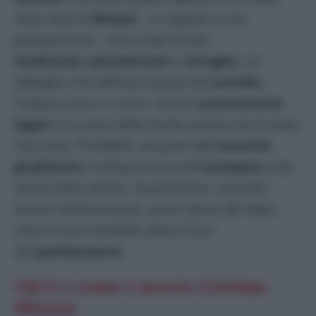
nella cella di
Mizzon
– in seguito a una
perquisizione – sono stati trovati
medicinali
,
psicofarmaci
e
siringhe
. Un
dettaglio che rafforza la pista del
suicidio
.
Tuttavia sono in corso i dovuti
accertamenti
legali
e la causa della morte ancora non è stata
resa nota. Probabile, da parte dell’
autorità
giudiziaria
, la disposizione dell’
autopsia
sulla
salma della vittima. Quest’ultima, secondo
alcune testimonianze, aveva ‘
paura del dopo
‘,
cioè di cosa l’avrebbe atteso fuori
dal
penitenziario
.
Chi è e come è morto Cristian
Mizzon