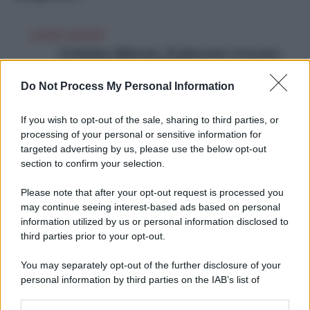
LEGGI ANCHE
Cristian Mizzon, il giovane trovato
senza vita in cella
Do Not Process My Personal Information
I fatti e le indagini
If you wish to opt-out of the sale, sharing to third parties, or
processing of your personal or sensitive information for
Le indiscrezioni legate alla morte di
Mizzon
targeted advertising by us, please use the below opt-out
sono trapelate dal
carcere
. Da chi lo conosceva,
section to confirm your selection.
dai parenti degli altri
detenuti
. Poi il lavoro
Please note that after your opt-out request is processed you
instancabile dell’associazione e l’informazione
may continue seeing interest-based ads based on personal
preziosa di
Radio Carcere
hanno fatto il resto. C’è
information utilized by us or personal information disclosed to
third parties prior to your opt-out.
un ulteriore dettaglio che porterebbe
le
indagini
sulla pista del
suicidio
: pare
You may separately opt-out of the further disclosure of your
personal information by third parties on the IAB’s list of
che
Mizzon
la sera prima che fosse trovato
downstream participants.
senza vita, si sia fatto la
doccia
e la
barba
. Si