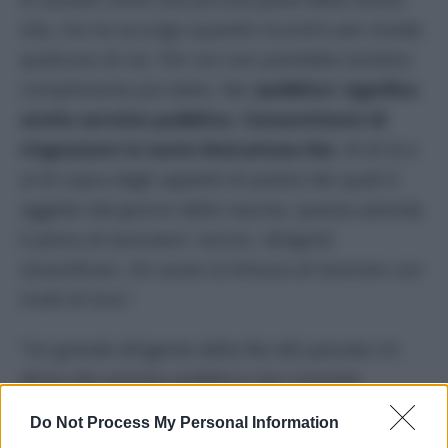
vita, me ne accorgo quando incontro per strada
qualcuno di voi. Per noi non potrebbe esistere
complimento più bello. Ma
‘pubblico’ significa
anche servizio pubblico. Consentitemi di
ringraziare la tanto bistrattata Rai
. Al di là e
al di sopra degli appetiti di potere dei quali è
oggetto dal giorno della nascita, questa azienda
è piena di lavoratori, tecnici, dirigenti
straordinari. Ho avuto la fortuna di lavorare con
molti di loro”.
“Un grande dirigente della Rai del passato mi
disse che servizio pubblico non consiste
nell’avere tutti i racconti della realtà dentro lo
Do Not Process My Personal Information
stesso programma, ma la possibilità di