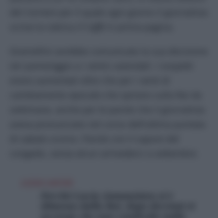
del
Corriere
per il quale ogni giorno il giornalista
scrive la rubrica
Il Caffè
in prima pagina.
Gramellini avrebbe comunicato la sua decisione
ieri pomeriggio a i vertici aziendali. I sospetti
erano aumentati oltre che per i venti di
cambiamento epocale che spirano sulla Rai da
settimane, anche per le parole che il giornalista
aveva pronunciato nel corso dell’ultima puntata
di sabato scorso. Parole con il sapore del
congedo, senza alcun arrivederci a settembre.
LEGGI ANCHE
Perché Lucia Annunziata si è
dimessa dalla Rai, dopo decenni si
accorge che non condivide nulla