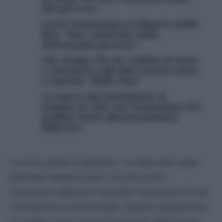
del governo…
Lucia Annunziata si dimette dalla
Rai: “Non condivido nulla
dell’attuale governo”
Che Tempo Che Fa, l’addio di Fazio
e Littizzetto alla Rai con frecciata
a Salvini: “Bello Ciao”
La nuova Rai meloniana, le
nomine in CdA con l’astensione dei
grillini: Fazio silenziosamente
killerato
“La mia parola è ‘pubblico’. In sette anni siete
diventati davvero tanti, ma mai come
quest’anno abbiamo avvertito l’esistenza di una
connessione sentimentale. Questo programma
lo sentite come una piccola parte della vostra