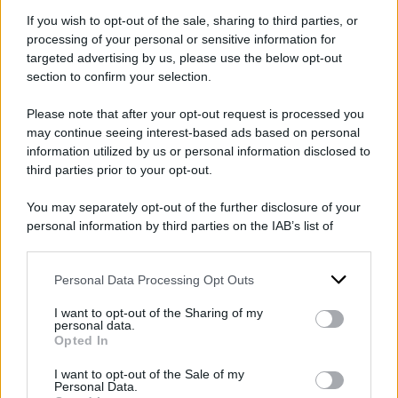
scegliere più programmi che raccontino la
If you wish to opt-out of the sale, sharing to third parties, or
processing of your personal or sensitive information for
realtà in modo diverso.
Ogni spettatore,
targeted advertising by us, please use the below opt-out
pagando il canone, finanzia non solo la
section to confirm your selection.
propria libertà di scelta, ma anche quella
Please note that after your opt-out request is processed you
degli altri. Paga l’edicola in cui ciascuno di
may continue seeing interest-based ads based on personal
noi va a leggersi il giornale che vuole
. Noi
information utilized by us or personal information disclosed to
third parties prior to your opt-out.
abbiamo l’ambizione di essere uno di quei
giornali.
Le Parole
non è un’arena dove ci si
You may separately opt-out of the further disclosure of your
personal information by third parties on the IAB’s list of
scontra all’ultimo sangue. Assomigliamo più ad
downstream participants.
un gruppo di amici che si ritrovano il sabato
Personal Data Processing Opt Outs
sera per raccontarsi la settimana, scambiarsi
This information may also be disclosed by us to third parties
on the IAB’s List of Downstream Participants that may further
delle opinioni, farsi quattro risate e, se capita,
I want to opt-out of the Sharing of my
disclose it to other third parties.
personal data.
un pianto. Prima di farne uno anche adesso
Opted In
Please note that this website/app uses one or more Google
salutiamoci con un sorriso. Buona estate”.
services and may gather and store information including but
I want to opt-out of the Sale of my
Personal Data.
not limited to your visit or usage behaviour. You may click to