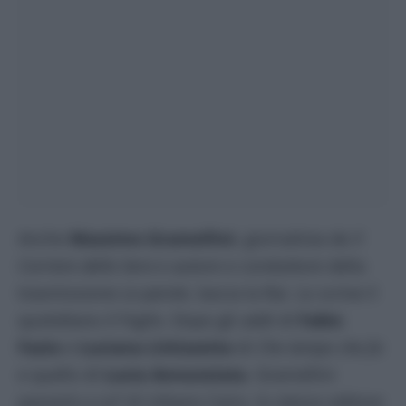
Anche
Massimo Gramellini
, giornalista de
Il
Corriere della Sera
e autore e conduttore della
trasmissione
Le parole
, lascia la Rai. Lo scrive il
quotidiano
Il Foglio
. Dopo gli addi di
Fabio
Fazio
e
Luciana Littizzetto
di
Che tempo che fa
e quello di
Lucia Annunziata
. Gramellini
passerà a
La7
di Urbano Cairo, lo stesso editore