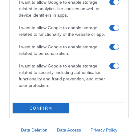
I want to allow Google to enable storage
related to analytics like cookies on web or
device identifiers in apps.
I want to allow Google to enable storage
related to functionality of the website or app.
ACCEDI
ABBONATI
I want to allow Google to enable storage
related to personalization.
IRAN
MIGRANTI
GAZA
UCRAINA
MONDIALI 2026
I want to allow Google to enable storage
related to security, including authentication
functionality and fraud prevention, and other
Redazione
Sitemap
Taglist
Privacy
Cookie Policy
user protection.
Termini e condizioni
Testata iscritta alla Sezione Stampa del Tribunale di Roma al
n. 243/48. ISSN 2975-0059
CONFIRM
Editore: Romeo Editore srl - PIVA 09250671212
Preferenze Privacy
Data Deletion
Data Access
Privacy Policy