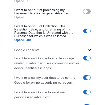
Opted In
grant or deny consent to Google and its third-party tags to
DI
use your data for below specified purposes in below Google
Redazione Web
I want to opt-out of processing my
consent section.
Personal Data for Targeted Advertising.
31 Maggio 2023
Opted In
Condividi l'articolo
I want to opt-out of Collection, Use,
Retention, Sale, and/or Sharing of my
Personal Data that Is Unrelated with the
Purposes for which it was collected.
Opted Out
Google consents
I want to allow Google to enable storage
related to advertising like cookies on web or
device identifiers in apps.
I want to allow my user data to be sent to
Google for online advertising purposes.
I want to allow Google to send me
personalized advertising.