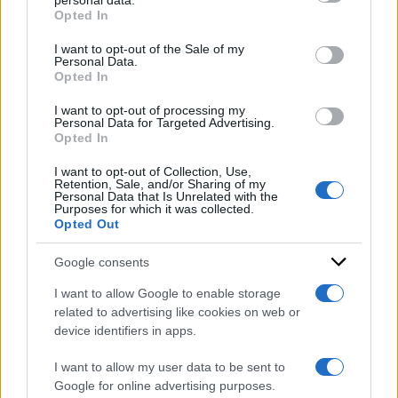
personal data.
Opted In
Please note that this website/app uses one or more Google
DI
David Romoli
services and may gather and store information including but
I want to opt-out of the Sale of my
Personal Data.
not limited to your visit or usage behaviour. You may click to
20 Febbraio 2026
Opted In
grant or deny consent to Google and its third-party tags to
use your data for below specified purposes in below Google
Condividi l'articolo
I want to opt-out of processing my
consent section.
Personal Data for Targeted Advertising.
Opted In
emmanuel macron
giorgia meloni
sergio mattarella
I want to opt-out of Collection, Use,
Retention, Sale, and/or Sharing of my
Personal Data that Is Unrelated with the
Purposes for which it was collected.
Opted Out
Google consents
I want to allow Google to enable storage
related to advertising like cookies on web or
device identifiers in apps.
I want to allow my user data to be sent to
Google for online advertising purposes.