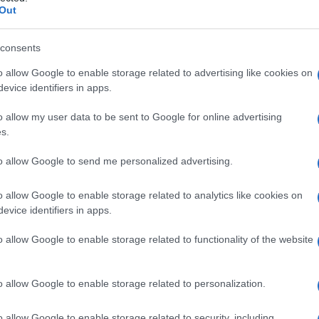
Out
o anche il memoriale per le vittime della
tito dalle candele”
consents
distrutta da incendio ad Amsterdam:
o allow Google to enable storage related to advertising like cookies on
etto e campanile della Vondelkerk
evice identifiers in apps.
o allow my user data to be sent to Google for online advertising
 Teatro è di fatto immerso tra i palazzi del quartiere,
s.
quattro sono state portate in ospedale, ma
to allow Google to send me personalized advertising.
o, impressionanti, delle fiamme che hanno divorato
ex presidente del consiglio provinciale di Napoli,
o allow Google to enable storage related to analytics like cookies on
evice identifiers in apps.
o allow Google to enable storage related to functionality of the website
o intervenute per domare le fiamme, con l’allarme
uni residenti della zona. I danni sono particolarmente,
o allow Google to enable storage related to personalization.
mattinata hanno ammesso che “
la struttura è
o allow Google to enable storage related to security, including