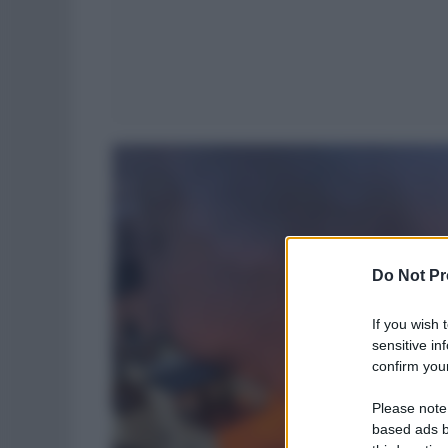
Do Not Pr
If you wish 
sensitive in
confirm your
Please note
based ads b