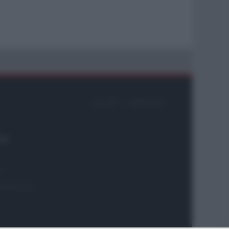
ACCEDI
ABBONATI
26
ni
 2975-0059