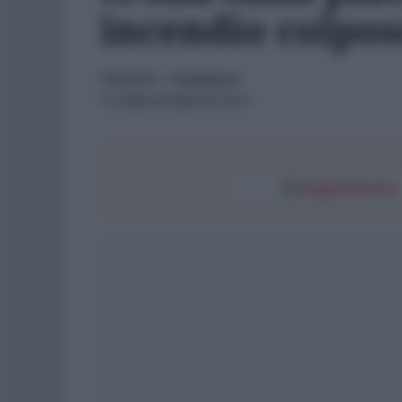
incendio colpos
CRONACA
- di
Redazione
17 Febbraio 2026 alle 10:11
Google Discover