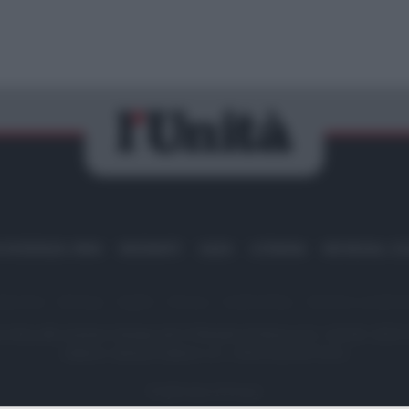
IRAN
MIGRANTI
GAZA
UCRAINA
MONDIALI 20
dazione
Sitemap
Taglist
Privacy
Cookie Policy
Termini e condizio
scritta alla Sezione Stampa del Tribunale di Roma al n. 243/48. ISSN
Editore: Romeo Editore srl - PIVA 09250671212
Preferenze Privacy