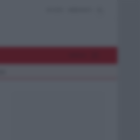
ACCEDI
ABBONATI
MENU
26