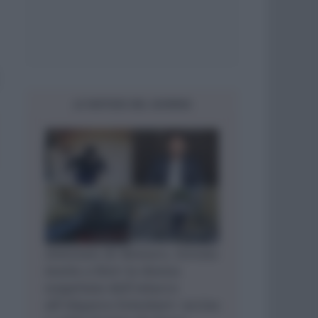
LE NOTIZIE DEL GIORNO
Attentato di Monaco, trovata
morta a Kiev la donna
sospettata dell’attacco
all’oligarca Ermolaev: uccisa