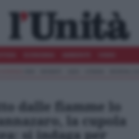
STIZIA
ECONOMIA
AMBIENTE
VIDEO
IRAN
MIGRANTI
GAZA
UCRAINA
MONDIALI 20
tto dalle fiamme lo
Sannazaro, la cupola
tea: si indaga per