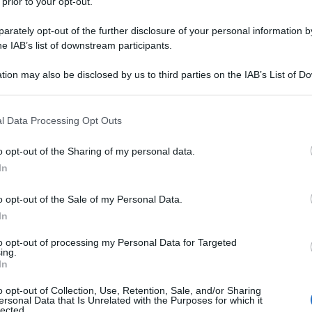
 prior to your opt-out.
rately opt-out of the further disclosure of your personal information by
he IAB’s list of downstream participants.
tion may also be disclosed by us to third parties on the IAB’s List of 
 that may further disclose it to other third parties.
 that this website/app uses one or more Google services and may gath
eralmente, alle prime luci del mattino. Un grave
l Data Processing Opt Outs
including but not limited to your visit or usage behaviour. You may click 
 nella zona di
Chiaia
, interessando anche lo storico
 to Google and its third-party tags to use your data for below specifi
o opt-out of the Sharing of my personal data.
ogle consent section.
In
ema velocità all’interno della struttura, realizzata
o opt-out of the Sale of my Personal Data.
 provocato la
distruzione della cupola
del
In
to opt-out of processing my Personal Data for Targeted
ing.
In
o opt-out of Collection, Use, Retention, Sale, and/or Sharing
ersonal Data that Is Unrelated with the Purposes for which it
lected.