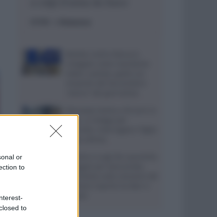
a colpi d’arma da fuoco
ESTERI
- di
Redazione
Bomba contro Ranucci,
indagato come mandante
Valter Lavitola: giallo sul
movente del faccendiere
“amico” del giornalista
Ritrovata morta a 59 anni in
casa, si indaga per
omicidio: interrogato il figlio
della vittima
Aurelio e Luigi De Laurentiis
sonal or
indagati per bancarotta,
ection to
l’inchiesta sulla cessione del
portiere Caprile tra Bari e
Napoli
nterest-
closed to