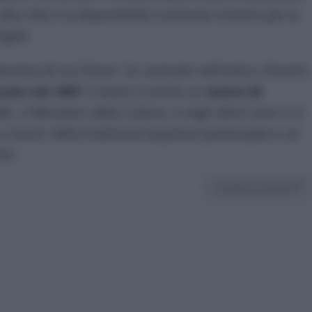
lla città e la disponibilità a lavorare insieme per la
yTg24.
era di via Chiaia”, fu costruito nell’antico chiostro
rato nel 1847
. Il teatro è anche un
centro di
c, il Ministero della Cultura, e negli ultimi anni si è
a classici della tradizione popolare partenopea e un
nt.
Condividi l'articolo