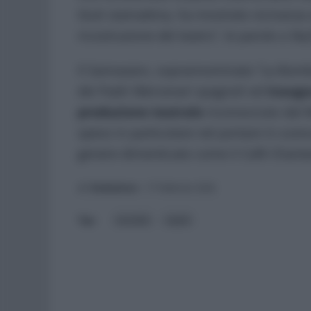
Giuli stamattina, ha mostrato vicinanza a
ricostruzione del teatro”, le parole a Sk
Il Sannazaro, soprannominato “La Bomboni
dei Padri Mercenari spagnoli ed
inaugu
produzione teatrale
riconosciuto dal Mi
speso in particolare nel portare in scen
genere dimenticato come il Cafè Chanta
di:
Redazione
-
17 Febbraio 2026
incendio
napoli