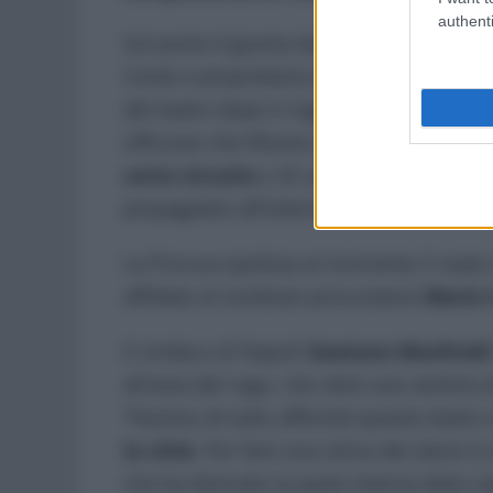
authenti
Sul posto è giunta dopo le prime notizi
Conte e proprietaria dello stabile, scopp
del teatro dopo il rogo. Delegata alle in
ufficiose che filtrano da ambienti investi
corto circuito
o di un
rogo divampato 
propagatesi all’interno del Sannazzaro.
La Procura ipotizza al momento il reato
affidato al sostituto procuratore
Mario 
Il sindaco di Napoli
Gaetano Manfredi
all’area del rogo, che oltre una ventina
“Faremo di tutto affinché questo teatro 
la città
. Per fare una stima dei danni è 
che ha distrutto la parte interna dello s