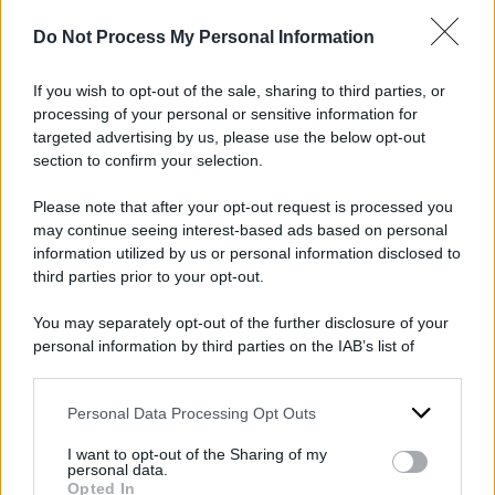
donald trump
marinera
nicolas maduro
petrolio
Do Not Process My Personal Information
venezuela
If you wish to opt-out of the sale, sharing to third parties, or
processing of your personal or sensitive information for
targeted advertising by us, please use the below opt-out
POTREBBE INTERESSARTI ANCHE
section to confirm your selection.
Please note that after your opt-out request is processed you
Petroliera del Venezuela
may continue seeing interest-based ads based on personal
information utilized by us or personal information disclosed to
sequestrata dagli USA,
third parties prior to your opt-out.
Trump rivendica e Maduro
replica: "È pirateria, è per
You may separately opt-out of the further disclosure of your
le nostre risorse che
personal information by third parties on the IAB’s list of
l'America ci attacca"
downstream participants.
di
Redazione Web
Personal Data Processing Opt Outs
This information may also be disclosed by us to third parties
on the IAB’s List of Downstream Participants that may further
I want to opt-out of the Sharing of my
disclose it to other third parties.
personal data.
Opted In