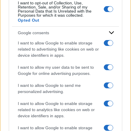
I want to opt-out of Collection, Use,
di
Umberto De Giovannangeli
Retention, Sale, and/or Sharing of my
Personal Data that Is Unrelated with the
Purposes for which it was collected.
Opted Out
Google consents
I want to allow Google to enable storage
related to advertising like cookies on web or
device identifiers in apps.
I want to allow my user data to be sent to
Google for online advertising purposes.
I want to allow Google to send me
personalized advertising.
I want to allow Google to enable storage
related to analytics like cookies on web or
device identifiers in apps.
I want to allow Google to enable storage