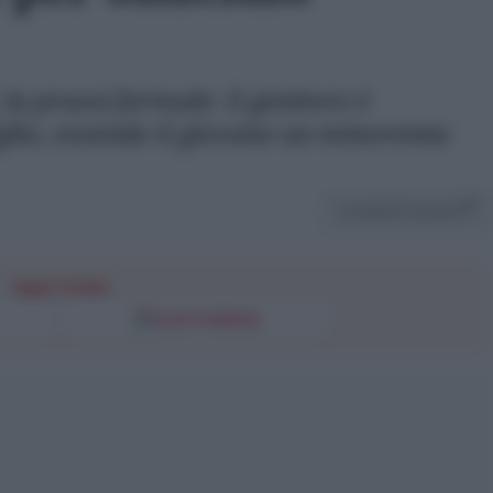
la prassi formale: il genitore è
iglio, essendo il giovane un minorenne
Condividi l'articolo
Segui l'Unità
Fonti Preferite