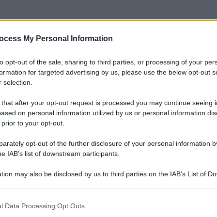
ocess My Personal Information
to opt-out of the sale, sharing to third parties, or processing of your per
formation for targeted advertising by us, please use the below opt-out s
 selection.
 that after your opt-out request is processed you may continue seeing i
ased on personal information utilized by us or personal information dis
 prior to your opt-out.
rately opt-out of the further disclosure of your personal information by
he IAB’s list of downstream participants.
tion may also be disclosed by us to third parties on the IAB’s List of 
 that may further disclose it to other third parties.
 that this website/app uses one or more Google services and may gath
l Data Processing Opt Outs
including but not limited to your visit or usage behaviour. You may click 