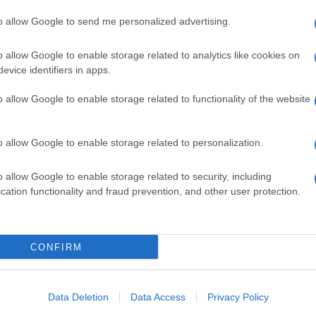
to allow Google to send me personalized advertising.
o allow Google to enable storage related to analytics like cookies on
, 17enne muore sepolto dalla buca che aveva
evice identifiers in apps.
l corpo il padre
o allow Google to enable storage related to functionality of the website
e
del ragazzo è
responsabile della tutela del figlio
,
o allow Google to enable storage related to personalization.
o allow Google to enable storage related to security, including
cation functionality and fraud prevention, and other user protection.
Condividi l'articolo
CONFIRM
Data Deletion
Data Access
Privacy Policy