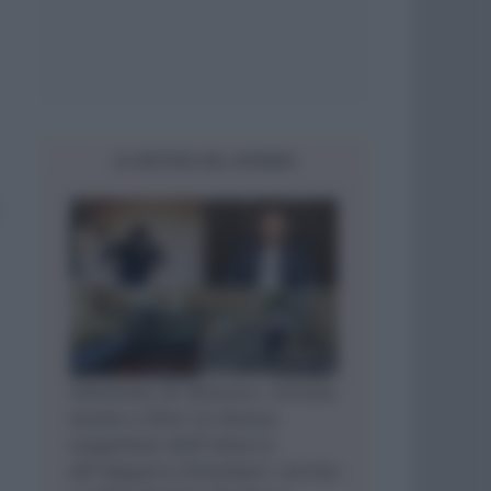
LE NOTIZIE DEL GIORNO
Attentato di Monaco, trovata
morta a Kiev la donna
sospettata dell’attacco
all’oligarca Ermolaev: uccisa