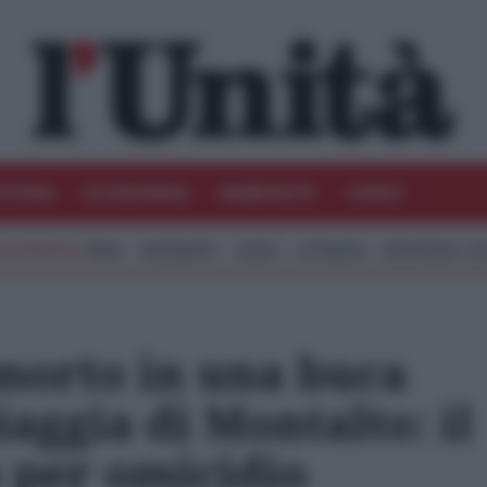
STIZIA
ECONOMIA
AMBIENTE
VIDEO
IRAN
MIGRANTI
GAZA
UCRAINA
MONDIALI 20
morto in una buca
iaggia di Montalto: il
 per omicidio