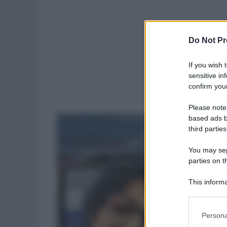
Do Not Pr
If you wish 
sensitive in
confirm your
Please note
based ads b
third parties
You may sepa
parties on t
This informa
Participants
Please note
Persona
information 