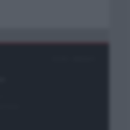
ACCEDI
ABBONATI
26
ni
 2975-0059