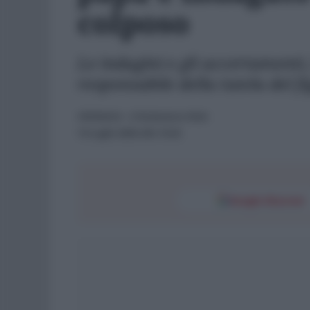
colposo
Le indagini e gli accertamenti, 
responsabile della tutela del f
CRONACA
- di
Redazione Web
13 Luglio 2025 alle 14:24
Google Discover