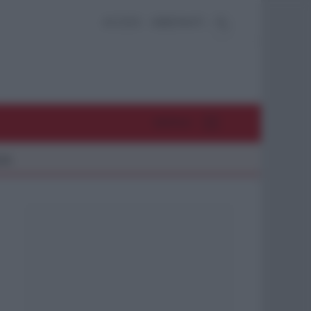
ACCEDI
ABBONATI
MENU
26