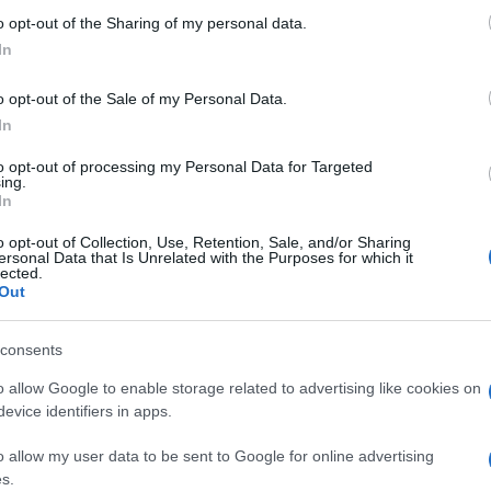
 to Google and its third-party tags to use your data for below specifi
o opt-out of the Sharing of my personal data.
ogle consent section.
In
o opt-out of the Sale of my Personal Data.
In
to opt-out of processing my Personal Data for Targeted
ing.
In
o opt-out of Collection, Use, Retention, Sale, and/or Sharing
ni
, sepolto vivo in una buca che aveva scavato lui
ersonal Data that Is Unrelated with the Purposes for which it
lected.
Procura di Civitavecchia
, ha iscritto nel
registro
Out
consents
ndo l’iscrizione per l’ipotesi di
reato di omicidio
o allow Google to enable storage related to advertising like cookies on
siano sospetti su di lui, non perché qualcuno lo accusi
evice identifiers in apps.
, davanti a una tragedia così assurda, impone un
o allow my user data to be sent to Google for online advertising
s.