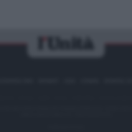
IRAN
MIGRANTI
GAZA
UCRAINA
MONDIALI 20
dazione
Sitemap
Taglist
Privacy
Cookie Policy
Termini e condizio
scritta alla Sezione Stampa del Tribunale di Roma al n. 243/48. ISSN
Editore: Romeo Editore srl - PIVA 09250671212
Preferenze Privacy