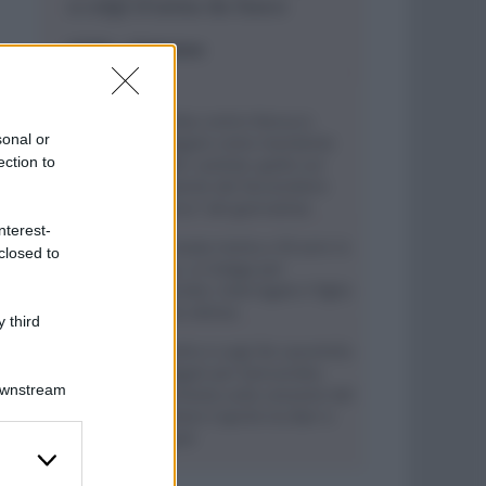
a colpi d’arma da fuoco
ESTERI
- di
Redazione
Bomba contro Ranucci,
sonal or
indagato come mandante
ection to
Valter Lavitola: giallo sul
movente del faccendiere
“amico” del giornalista
nterest-
Ritrovata morta a 59 anni in
closed to
casa, si indaga per
omicidio: interrogato il figlio
della vittima
 third
Aurelio e Luigi De Laurentiis
indagati per bancarotta,
Downstream
l’inchiesta sulla cessione del
portiere Caprile tra Bari e
Napoli
er and store
to grant or