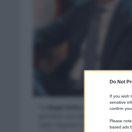
Do Not Pr
If you wish 
sensitive in
Tra
Beppe Grillo
e
Giuseppe Conte
s
confirm your
genovese usa il latino per mandare i
Please note
Stelle: “Repetita iuvant”, scrive il fon
based ads b