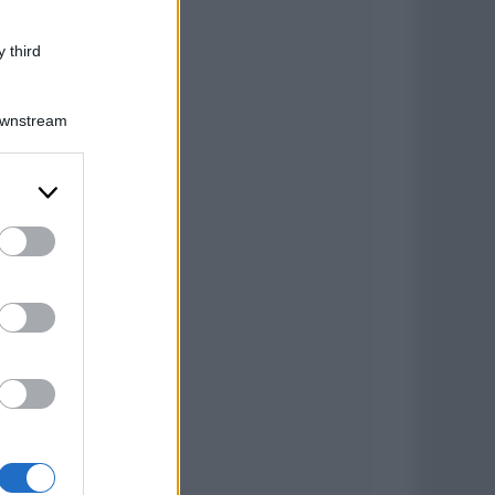
 third
Downstream
er and store
to grant or
ed purposes