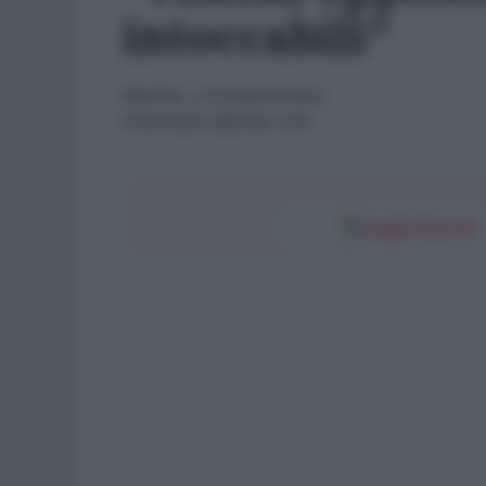
intoccabili”
POLITICA
- di
Carmine Di Niro
5 Settembre 2024 alle 11:35
Google Discover