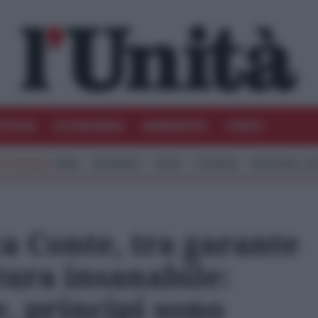
STIZIA
ECONOMIA
AMBIENTE
VIDEO
IRAN
MIGRANTI
GAZA
UCRAINA
MONDIALI 20
a Conte, tra garante
tura insanabile:
e, principi sono