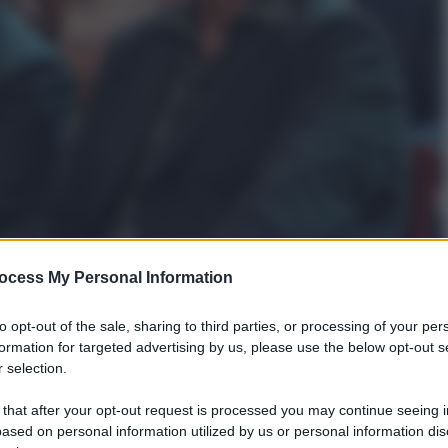
ocess My Personal Information
to opt-out of the sale, sharing to third parties, or processing of your per
formation for targeted advertising by us, please use the below opt-out s
i avvicina il redde rationem. Lo stesso comico
 selection.
 suoi messaggi al leader politico del Movimento 5
 that after your opt-out request is processed you may continue seeing i
datore e garante pentastellato per avvisare l’ex
ased on personal information utilized by us or personal information dis