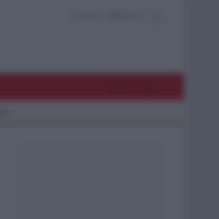
ACCEDI
ABBONATI
MENU
26