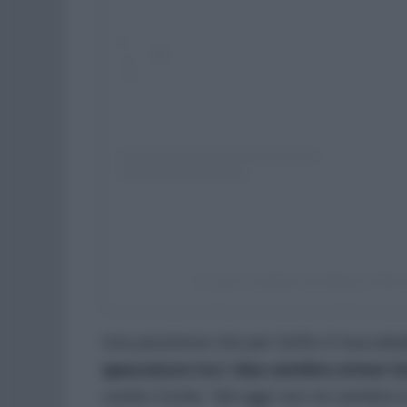
Un post condiviso da Beppe Grillo 
Una posizione che per Grillo è inaccettab
spaccatura tra i due sembra ormai i
contro Conte: “Ad oggi non mi sembra 