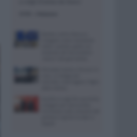
a colpi d’arma da fuoco
ESTERI
- di
Redazione
Bomba contro Ranucci,
indagato come mandante
Valter Lavitola: giallo sul
movente del faccendiere
“amico” del giornalista
Ritrovata morta a 59 anni in
casa, si indaga per
omicidio: interrogato il figlio
della vittima
Aurelio e Luigi De Laurentiis
indagati per bancarotta,
l’inchiesta sulla cessione del
portiere Caprile tra Bari e
Napoli