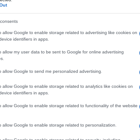
ostretti a
scegliere tra due visioni opposte
di cosa
Out
prima è di una politica che nasce dal basso, e non da
ella di Giuseppe Conte”.
consents
o allow Google to enable storage related to advertising like cookies on
dei “
principi fondativi e non negoziabili
” che “se
evice identifiers in apps.
fondamenta di una casa che mattone dopo mattone
o allow my user data to be sent to Google for online advertising
 questi anni” e che Grillo non è disposto a veder
s.
io mandato per gli eletti, il nome e il simbolo del
to allow Google to send me personalized advertising.
nte è disposto a mettere sul tavolo dell’assemblea
o totale del Movimento.
o allow Google to enable storage related to analytics like cookies on
evice identifiers in apps.
o allow Google to enable storage related to functionality of the website
o allow Google to enable storage related to personalization.
o allow Google to enable storage related to security, including