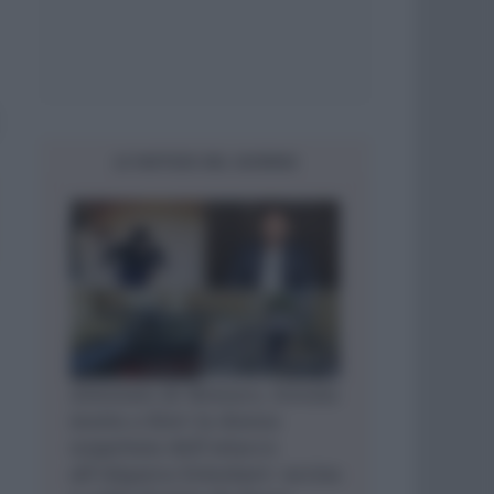
LE NOTIZIE DEL GIORNO
Attentato di Monaco, trovata
morta a Kiev la donna
sospettata dell’attacco
all’oligarca Ermolaev: uccisa