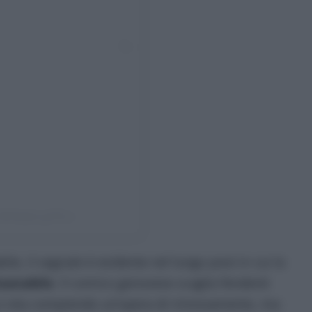
(@beppe_grillo_)
ile, il segnale è evidente nel lungo post in cui la
nsanabile
. Il comico genovese scaglia fendenti
si stia compiendo un’opera di rinnovamento, ma