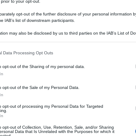
ento nelle sue radici, dovrà fare i conti con lui.
 prior to your opt-out.
rately opt-out of the further disclosure of your personal information by
ial Grillo scrive un post che lascia pochi dubbi sul
he IAB’s list of downstream participants.
uerra di potere in corso sul futuro assetto del
tion may also be disclosed by us to third parties on the IAB’s List of 
o dall’
assemblea costituent
e convocata da Conte
 that may further disclose it to other third parties.
 that this website/app uses one or more Google services and may gath
l Data Processing Opt Outs
including but not limited to your visit or usage behaviour. You may click 
 to Google and its third-party tags to use your data for below specifi
o opt-out of the Sharing of my personal data.
fronda degli “anti-Conte” si organizza con
ogle consent section.
In
 “per difendere i principi del Movimento”
sono in guerra, la sfida sul futuro del
o opt-out of the Sale of my Personal Data.
ondatore e leader “se le suonano”
In
 da orbi tra Conte e Grillo: resa dei conti tra
to opt-out of processing my Personal Data for Targeted
ea costituente
ing.
In
o opt-out of Collection, Use, Retention, Sale, and/or Sharing
cevia: “È chiaro come il sole – scrive il garante – a
ersonal Data that Is Unrelated with the Purposes for which it
lected.