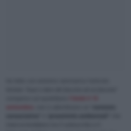
Ho letto con estremo rammarico l’articolo
titolato
“Guai a dare del fascista ad un fascista”
comparso sul quotidiano
l’
Unità
il 15
settembre
, ove si adombrano un “
contesto
consociativo”
e “
prossimità ambientali”
che
intercorrerebbero tra il sottoscritto e il