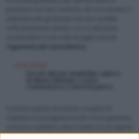
gravissimi nei miei confronti, del mio assistito e
addirittura del giudicante che non sarebbe
sufficientemente titolato e la cui decisione
mostrerebbe la sua coda di paglia nonché
l’egemonia del centrodestra.
LEGGI ANCHE
Perché Mattia Tombolini, editore
di Momo Edizioni, è stato
condannato a 4 mesi di galera
È proprio questa narrazione, incapace di
rispettare le prerogative di tutti che ha generato
un’azione mediatica volta a ledere la mia dignità
personale e professionale, la mia agibilità