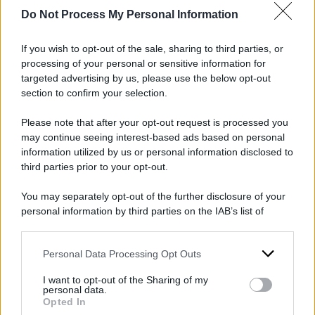
politica e, di riflesso, la serenità della mia
Do Not Process My Personal Information
famiglia, oggetto di
contestazioni
e
ingiurie.
Il
If you wish to opt-out of the sale, sharing to third parties, or
culmine è l’articolo pubblicato sulla testata
processing of your personal or sensitive information for
L’Unità,
in punto al quale chiedo all’autore di
targeted advertising by us, please use the below opt-out
section to confirm your selection.
spiegare quali condizionamenti sarei stato in
grado di esercitare nei confronti del giudice.
Please note that after your opt-out request is processed you
may continue seeing interest-based ads based on personal
information utilized by us or personal information disclosed to
Sembra quasi che tutti, in nome
third parties prior to your opt-out.
dell
’antifascismo
, possano ignorare i fatti e le
regole delle professioni: l’editore può cedere al
You may separately opt-out of the further disclosure of your
personal information by third parties on the IAB’s list of
turpiloquio, il giornalista può scrivere senza
downstream participants.
verificare la notizia, l’avvocato, invece, DEVE
Personal Data Processing Opt Outs
This information may also be disclosed by us to third parties
essere assoggettato al controllo del partito in
on the IAB’s List of Downstream Participants that may further
cui milita, ignorando che il più importante
I want to opt-out of the Sharing of my
disclose it to other third parties.
personal data.
dovere della mia Professione, ovvero
Opted In
Please note that this website/app uses one or more Google