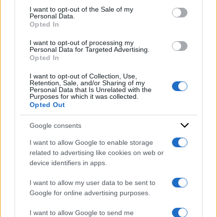
l’indipendenza, è espressione del
diritto
services and may gather and store information including but
I want to opt-out of the Sale of my
Personal Data.
not limited to your visit or usage behaviour. You may click to
costituzionale di difesa,
baluardo contro ogni
Opted In
grant or deny consent to Google and its third-party tags to
forma di autoritarismo.
use your data for below specified purposes in below Google
I want to opt-out of processing my
consent section.
Personal Data for Targeted Advertising.
Opted In
DI
Andrea Colli
I want to opt-out of Collection, Use,
Retention, Sale, and/or Sharing of my
29 Settembre 2023
Personal Data that Is Unrelated with the
Purposes for which it was collected.
Condividi l'articolo
Opted Out
Google consents
I want to allow Google to enable storage
related to advertising like cookies on web or
device identifiers in apps.
I want to allow my user data to be sent to
Google for online advertising purposes.
I want to allow Google to send me