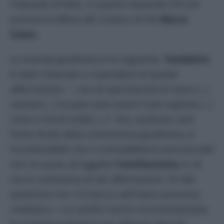
Tribunale di Rieti, in quanto tesserato Pd che
assume la difesa del sindaco di Fdi
Marco
Cossu.
La vicenda giudiziaria è la seguente.
Tombolini
è stato chiamato a rispondere di queste
affermazioni:
“…ma chi quel fascista di Cossu […]
razzista […] mi pare ovvio essere il più coglione […]
Cossu a me fa schifo […]”
. Ora, qualsiasi sarà
l’esito finale della controversia giudiziaria, è
incontestabile che il contraddittorio processuale
non ha avuto ad oggetto
l’antifascismo
in sé
ma la continenza di tali affermazioni. Di tale
questione non c’è traccia nell’intero processo
mediatico, i cui artefici hanno strumentalizzato
la vicenda giudiziaria per sferrare attacchi