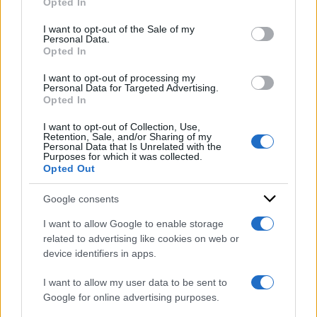
lo scorso aprile, dopo che il 6 aprile scorso la
Opted In
Please note that this website/app uses one or more Google
Camera di consiglio del tribunale di Bruxelles
services and may gather and store information including but
I want to opt-out of the Sale of my
Personal Data.
not limited to your visit or usage behaviour. You may click to
aveva deciso di rilasciarlo sotto sorveglianza
Opted In
grant or deny consent to Google and its third-party tags to
elettronica.
use your data for below specified purposes in below Google
I want to opt-out of processing my
consent section.
Personal Data for Targeted Advertising.
Opted In
DI
Redazione Web
I want to opt-out of Collection, Use,
Retention, Sale, and/or Sharing of my
25 Settembre 2023
Personal Data that Is Unrelated with the
Purposes for which it was collected.
Condividi l'articolo
Opted Out
Google consents
I want to allow Google to enable storage
related to advertising like cookies on web or
device identifiers in apps.
I want to allow my user data to be sent to
Google for online advertising purposes.