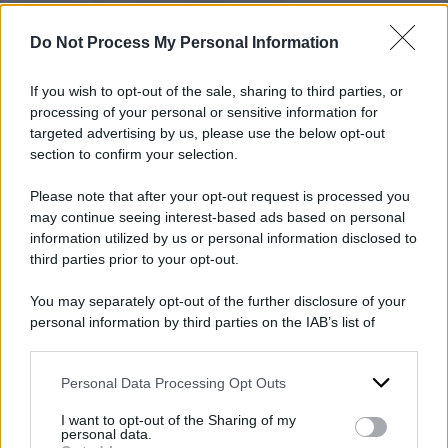
carcere.
Panzeri avrebbe però
ridimensionato la figura di Maria Arena. A
Do Not Process My Personal Information
casa del figlio, otto mesi dopo, però erano
If you wish to opt-out of the sale, sharing to third parties, or
stati trovati 280 mila euro
. A questo punto il
processing of your personal or sensitive information for
giudice Michel Claise era già fuori dall’inchiesta
targeted advertising by us, please use the below opt-out
section to confirm your selection.
perché era emerso che il figlio era socio della
donna.
Please note that after your opt-out request is processed you
may continue seeing interest-based ads based on personal
information utilized by us or personal information disclosed to
Il 17 gennaio l’ex europarlamentare ha
third parties prior to your opt-out.
firmato il pentimento, un anno direclusione
agli arresti domiciliari e la confisca di un
You may separately opt-out of the further disclosure of your
personal information by third parties on the IAB’s list of
milione di euro. I pm a quel punto hanno
downstream participants.
rinunciato alla consegna dall’Italia di moglie
Personal Data Processing Opt Outs
This information may also be disclosed by us to third parties
e figlia che vengono liberate
. Panzeri è stato
on the IAB’s List of Downstream Participants that may further
scarcerato dall’Istituto di Saint-Gilles a Bruxelles
I want to opt-out of the Sharing of my
disclose it to other third parties.
personal data.