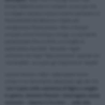
trovati 600mila euro in contanti. Le accuse che
le indagini avevano messo insieme parlavano di
finanziamenti da Marocco e Qatar per
condizionare l’Eurocamera. Oltre a Panzeri
arrestati anche Francesco Giorgi, su assistente
parlamentare fino al 2019, e la moglie di
quest’ultimo Eva Kaili. Secondo i legali
sull’uomo era stata “fatta pressione” quando era
“vulnerabile”, accusano gli inquirenti di “slealtà”.
Laurent Kennes e Marc Uyttendaele hanno
scritto in un documento depositato agli atti che
“
con il peso sulla coscienza di figlia e moglie
in galera, Antonio Panzeri, interrogato senza
avvocato – riporta il
Corriere
– , cede alla