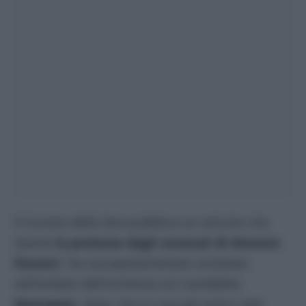
Il Corriere della Sera
pubblica un articolo che
riporta
la protesta degli avvocati di Antonio
Panzeri
, l’ex europarlamentare arrestato
nell’ambito dell’inchiesta sul cosiddetto
Qatargate
, dopo che in casa gli erano stati