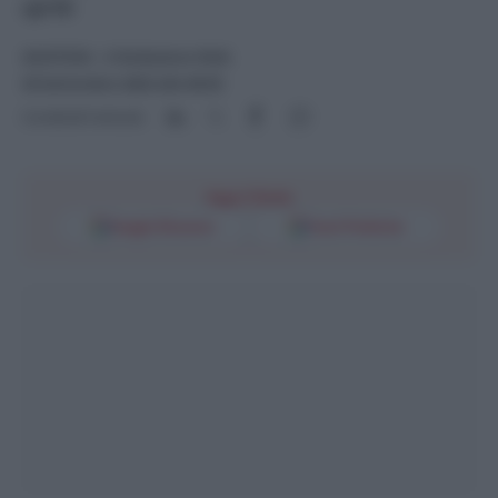
aprile
GIUSTIZIA
- di
Redazione Web
25 Settembre 2023 alle 09:55
Condividi l'articolo
Segui l'Unità
Google Discover
Fonti Preferite