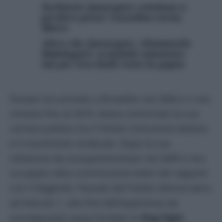
Inchiesta Qatargate continua a
perdere pezzi: Cozzolino torna
libero
Altro che Qatargate, chiamatelo
Bufalagate: scandalo smontato
ma per Eva Kaili resta la gogna
Panzeri era arrivato a Bruxelles nel 2004 e ci era
rimasto fino al 2019. Aveva cominciato la sua
carriera politica tra il Partito Comunista Italiano
e il movimento sindacale. Dopo la sua
rielezione da europarlamentare nel 2009 si era
occupato nella commissione esteri dei rapporti
con il Maghreb. Passato dal Partito Democratico
ad Articolo 1, alla fine dell’esperienza da
eurodeputato aveva fondato la
Ong Fight