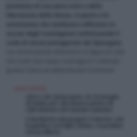
promessa di una pena mite e della
liberazione delle donne, si pente e fa
ammissioni che sembrano rafforzare le
accuse degli investigatori enfatizzando il
ruolo di alcuni protagonisti del Qatargate
,
ma minimizzando all’estremo la figura di colei
che molti mesi dopo costringerà il celebrato
giudice Claise ad abbandonare l’inchiesta”.
LEGGI ANCHE
Altro che Qatargate, la strategia
di Doha per diventare punto di
riferimento del mondo sunnita
L’inchiesta Qatargate è morta: via
il giudice-sceriffo Claise, Cozzolino
torna libero