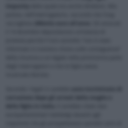
Impunity
della quale era anche direttore. Alla
polizia, nell’interrogatorio, raccontò che l’ong
raccoglieva
200mila euro all’anno
. Gli avvocati
il 14 dicembre depositarono un’istanza di
protesta perché il loro assistito “non è stato
informato in maniera chiara sulle conseguenze”
della rinuncia a un legale nella primissima parte
degli interrogatori e che la figlia aveva
incaricato Kennes.
Secondo i legali si sarebbe
auto-incriminato di
corruzione dopo gli arresti della moglie e
della figlia in Italia.
E avrebbe citato due
europarlamentari italobelgi davanti agli
inquirenti che gli prospettavano quindici anni di