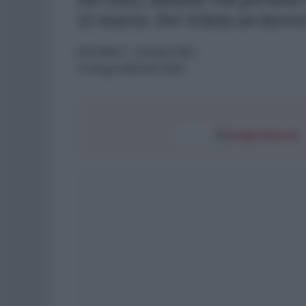
12 marzo. Per il boia un lavor
EDITORIALI
- di
Sergio D'Elia
11 Giugno 2023 alle 16:00
Google Discover