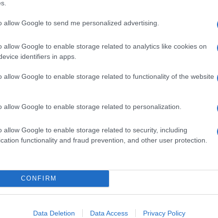
s.
n alcuni casi, sarebbero stati uccisi “
uomini, donne e
ta versata una goccia di sangue; in altri ancora i
to allow Google to send me personalized advertising.
nze devianti”,
una formula omnicomprensiva che
o allow Google to enable storage related to analytics like cookies on
natismo islamico violento dei sunniti appartenenti
evice identifiers in apps.
lam
propria degli
Houti.
o allow Google to enable storage related to functionality of the website
ato verso. Nei primi mesi di quest’anno il braccio
re 47 persone. Le ultime tre sono state decapitate
o allow Google to enable storage related to personalization.
popolata da sciiti, la minoranza religiosa del regno
o allow Google to enable storage related to security, including
inazioni di ogni genere. L’annuncio è stato dato dal
cation functionality and fraud prevention, and other user protection.
to i nomi dei condannati:
Hussein bin Ali bin
 bin Hossein Ansif
e
Zakaria bin Hassan bin
istero dell’Interno i tre erano colpevoli di “
adesione
CONFIRM
mi e aggressione armata a centri e uomini della
Data Deletion
Data Access
Privacy Policy