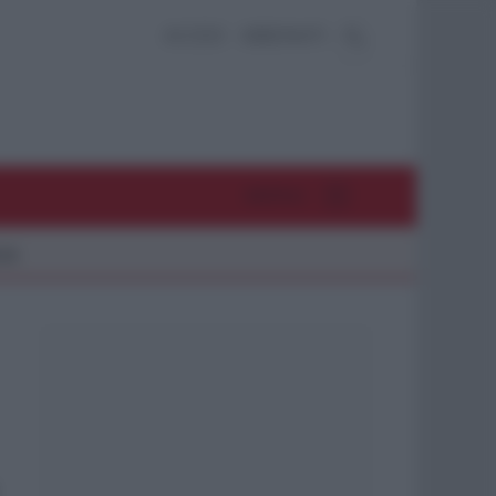
ACCEDI
ABBONATI
MENU
26