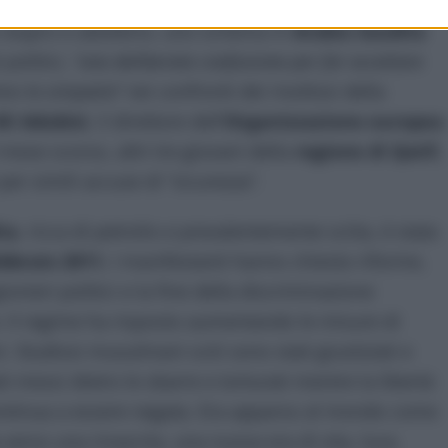
i stupro e adulterio, uno schema in
Arabia Saudita
politici,
“una deliberata confusione per far accettare
imo la simpatia
” nei confronti dei rivoltosi della
Ali Adubisi
, il direttore dell’
Organizzazione europea
Il mese scorso, altri tre giovani della
regione di Qatif,
 per simili accuse di “sicurezza”.
ta
, ricca di petrolio e prevalentemente sciita, è stata
bbraio 2011.
I manifestanti hanno chiesto riforme,
gionieri politici e la fine della discriminazione
. Il regime ha risposto aumentando le misure di
. Studiosi musulmani sciti sono stati giustiziati e
ati messi dietro le sbarre e torturati mentre la libertà
ontinua a essere negata. Era apparso al mondo come
erso una rinascita, una nuova era di vita, luce,