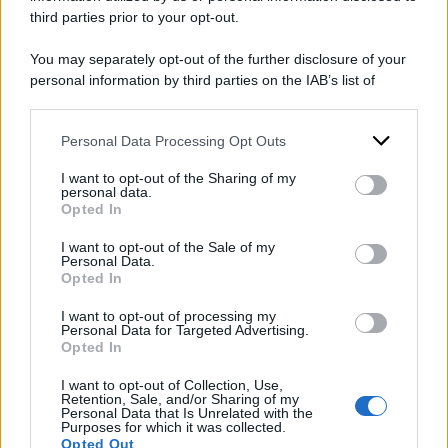
third parties prior to your opt-out.
tre infortuni mortali registrati in meno di tre
mesi, un dato che ci colloca stabilmente in
You may separately opt-out of the further disclosure of your
personal information by third parties on the IAB’s list of
‘zona rossa’
per rischio di mortalità. Sono
downstream participants.
numeri dietro i quali ci sono delle vite umane,
Personal Data Processing Opt Outs
persone che una mattina sono uscite per
This information may also be disclosed by us to third parties
on the IAB’s List of Downstream Participants that may further
andare al lavoro senza poi mai fare ritorno a
I want to opt-out of the Sharing of my
disclose it to other third parties.
personal data.
casa, lasciando vuoti incolmabili nelle loro
Opted In
Please note that this website/app uses one or more Google
famiglie e comunità”.
services and may gather and store information including but
I want to opt-out of the Sale of my
Personal Data.
not limited to your visit or usage behaviour. You may click to
Opted In
grant or deny consent to Google and its third-party tags to
DI
Redazione Web
use your data for below specified purposes in below Google
I want to opt-out of processing my
consent section.
Personal Data for Targeted Advertising.
23 Marzo 2026
Opted In
Condividi l'articolo
I want to opt-out of Collection, Use,
Retention, Sale, and/or Sharing of my
Personal Data that Is Unrelated with the
morti bianche
morti sul lavoro
Purposes for which it was collected.
Opted Out