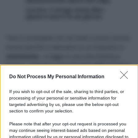
montacarichi, morti sul colpo
Lavoro, è strage senza fine:
quattro morti in un giorno
“Non è accettabile che nel 2026 si possa ancora
morire perché si interviene su un impianto in
movimento
– si legge in una nota Gianluca
Badoer, segretario generale della
Cgil
di Padova
e Marco Galtarossa, segretario confederale con
Do Not Process My Personal Information
la delega alla sicurezza – si tratta di un errore
If you wish to opt-out of the sale, sharing to third parties, or
procedurale gravissimo che è la negazione
processing of your personal or sensitive information for
stessa della cultura della sicurezza e della
targeted advertising by us, please use the below opt-out
formazione”.
section to confirm your selection.
Please note that after your opt-out request is processed you
“Con questo gravissimo episodio Padova
may continue seeing interest-based ads based on personal
conferma la sua
‘maglia nera’
in Veneto, con
information utilized by us or personal information disclosed to