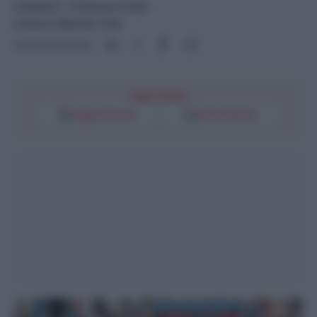
CRONACA
- di
Redazione Web
23 Marzo 2026 alle 13:06
Condividi l'articolo
Segui l'Unità
Google Discover
Fonti Preferite