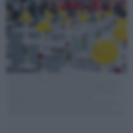
Foto Mauro Scrobogna /LaPresse 13-11-2021 Roma, Italia
Manifestazione #BastaMortiSulLavoro promossa dai sindacati edili di
Cgil Cisl Uil Nella foto: manifestazione dei lavoratori dell’edilizia per la
sicurezza nei cantieri e la denuncia delle morti sul lavoro Photo Mauro
Scrobogna /LaPresse Novembre 13, 2021 Rome, Italy
#BastaMortiSulLavoro demonstration promoted by the construction
unions of Cgil Cisl Uil In the photo: demonstration of construction
workers for safety on construction sites and reporting of deaths at work