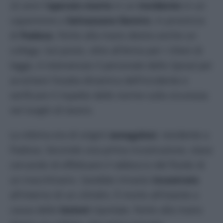
22 anni l’
operaio morto
in un
incidente
in un
capannone a
Selvazzano Dentro
, in provincia
di
Padova
. Ferito alla mano destra anche un
collega. Sul posto, oltre all’Arma per i rilievi di
legge, è intervenuto il personale dello Spisal per
accertare l’esatta dinamica dell’incidente e
verificare il rispetto delle norme sulla sicurezza
nei luoghi di lavoro.
La vittima era di origini
senegalesi
, residente a
Padova. Secondo una prima ricostruzione, stava
cercando di effettuare il rabbocco del fluido di
un macchinario. Sarebbe rimasto
incastrato
all’interno di un cilindro. È morto all’istante a
causa delle
lesioni
riportate. Ferito alla mano