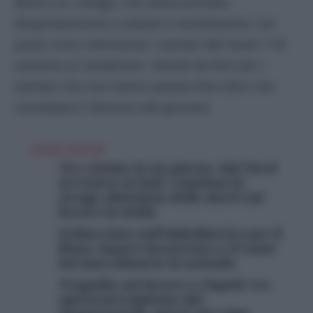
destra un collega, che aveva provato
disperatamente a salvare il ventiduenne. Sul
posto sono intervenuti i sanitari del Suem 118
assieme ai Carabinieri. Niente da fare per i
sanitari che non hanno potuto fare altro che
constatare il decesso del giovane
LEGGI ANCHE
Tre vittime in un giorno, dal Nord
al Centro al Sud: continua la
strage silenziosa delle morti sul
lavoro in Italia
Schiacciato nell’imballatrice per il
fieno: muore incastrato a 25 anni
nel macchinario in azienda
Tragedia sul lavoro a Napoli: tre
operai precipitano dal