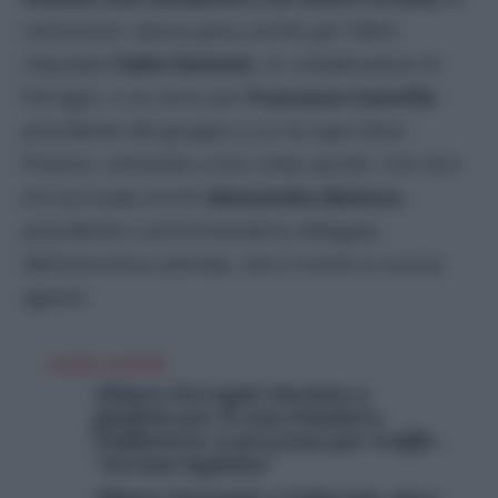
reclusione: stessa pena anche per l’altro
imputato
Fabio Damato
, ex collaboratore di
Ferragni, e un anno per
Francesco Cannillo
,
presidente del gruppo a cui fa capo Dolci
Preziosi, entrambi a loro volta assolti. Con loro
era accusata anche
Alessandra Balocco
,
presidente e amministratrice delegata
dell’omonima azienda, che è morta lo scorso
agosto.
LEGGI ANCHE
Chiara Ferragni rinviata a
giudizio per il caso Pandoro,
l’influencer a processo per truffa:
“Accusa ingiusta”
Chiara Ferragni e Codacons, pace