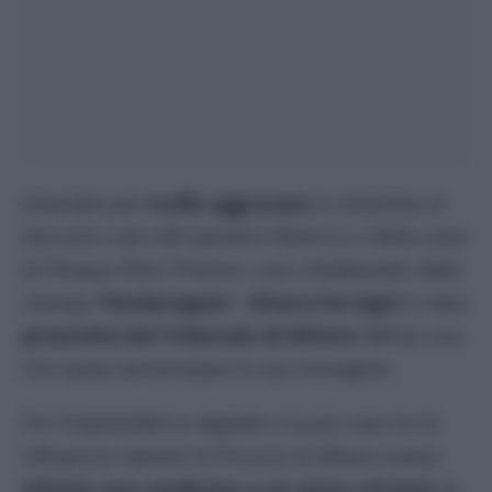
Imputata per
truffa aggravata
in relazione al
discusso caso del pandoro Balocco e delle uova
di Pasqua Dolci Preziosi, caso ribattezzato dalla
stampa “
Pandorogate
”,
Chiara Ferragni
è stata
prosciolta dal Tribunale di Milano
dall’accusa
che aveva terremotato la sua immagine.
Per l’imprenditrice digitale e la più nota tra le
influencer italiane la Procura di Milano aveva
chiesto una condanna a un anno e 8 mesi
di