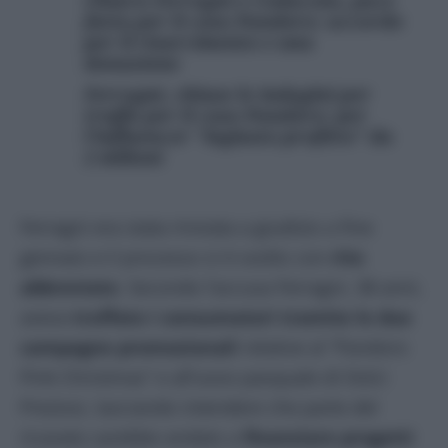
fatta per il caso Pandoro: accordo
per il risarcimento e una
donazione
Ferragni, chiuse le indagini per
truffa per il caso Pandoro: per
l’influencer “ingiusto profitto” da
2 milioni
Ferragni era stata rinviata a giudizio a fine
gennaio e il processo si è svolto con
rito
abbreviato
. Secondo l’accusa Ferragni, 38 anni,
aveva
truffato i consumatori tramite le due
campagne promozionali
relative al “Pandoro
Pink Christmas” e all’uovo pasquale di Dolci
Preziosi, lasciando intendere che parte del
ricavato sarebbe andato a
finanziare progetti