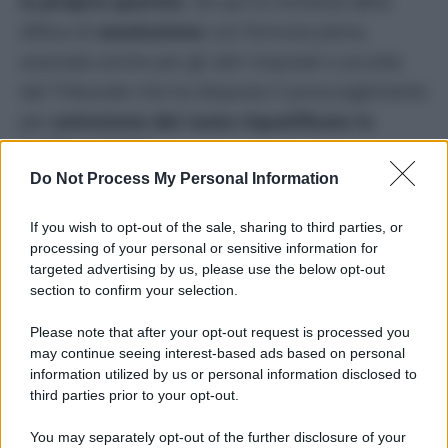
la propria querela
. Da qui la richiesta della
difesa di
assoluzione
con formula piena,
avanzata anche per gli altri imputati e accolta
dal Tribunale che ha disposto il proscioglimento
per
estinzione del reato riqualificato in
truffa semplice.
Do Not Process My Personal Information
Nel 2023
Ferragni e Balocco
erano stati già
multati per 1,4 milioni di euro dall’Antitrust
.
If you wish to opt-out of the sale, sharing to third parties, or
processing of your personal or sensitive information for
L’Autorità garante della concorrenza e del
targeted advertising by us, please use the below opt-out
mercato per le stesse ragioni aveva aperto
section to confirm your selection.
un’istruttoria anche sulla vicenda delle uova di
Please note that after your opt-out request is processed you
Dolci Preziosi
, chiusa con una donazione in
may continue seeing interest-based ads based on personal
information utilized by us or personal information disclosed to
beneficenza di 1,3 milioni di euro da parte di
third parties prior to your opt-out.
Ferragni e dell’azienda.
You may separately opt-out of the further disclosure of your