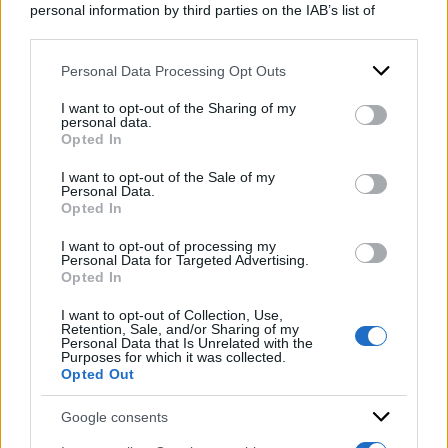
“Sono molto felice, è finito un incubo”, ha detto
personal information by third parties on the IAB’s list of
downstream participants.
l’imprenditrice dopo il proscioglimento stabilito
dal Tribunale. “
Ringrazio i miei avvocati e i
Personal Data Processing Opt Outs
This information may also be disclosed by us to third parties
on the IAB’s List of Downstream Participants that may further
miei follower
che, per due anni, mi hanno
I want to opt-out of the Sharing of my
disclose it to other third parties.
personal data.
sostenuta fino a qui. Siamo tutti commossi,
Opted In
Please note that this website/app uses one or more Google
grazie ai miei avvocati e ai miei followers”, ha
services and may gather and store information including but
I want to opt-out of the Sale of my
concluso Ferragni, difesa dai legali Giuseppe
Personal Data.
not limited to your visit or usage behaviour. You may click to
Opted In
grant or deny consent to Google and its third-party tags to
Iannaccone e Marcello Bana.
use your data for below specified purposes in below Google
I want to opt-out of processing my
consent section.
Personal Data for Targeted Advertising.
di:
Redazione
-
14 Gennaio 2026
Opted In
Condividi l'articolo
I want to opt-out of Collection, Use,
Retention, Sale, and/or Sharing of my
Personal Data that Is Unrelated with the
chiara ferragni
Purposes for which it was collected.
Opted Out
Google consents