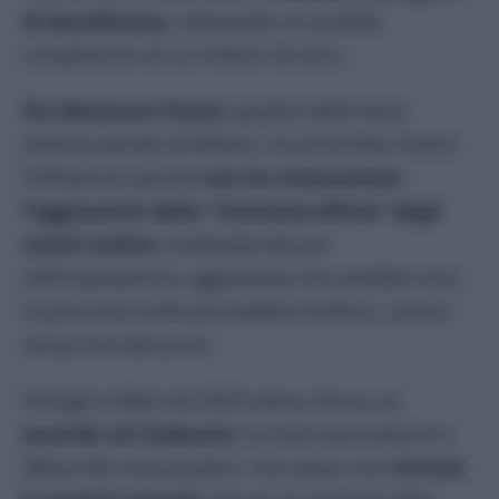
di beneficenza
, ottenendo un profitto
complessivo di 2,2 milioni di euro.
Ilio Mannucci Pacini
, giudice della terza
sezione penale di Milano, ha prosciolto invece
l’influencer perché
non ha riconosciuto
l’aggravante della “minorata difesa” degli
utenti online
contestata dai pm
nell’imputazione: aggravante che avrebbe reso
la presunta truffa procedibile d’ufficio, ovvero
senza una denuncia.
Ferragni infatti nel 2025 aveva chiuso un
accordo col Codacons
, la nota associazione a
difesa dei consumatori, che aveva così
ritirato