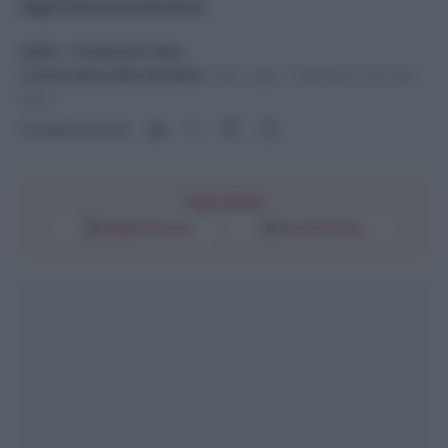
degli Houston Rockets
NEWS
- di
Redazione Web
12 Settembre 2023 alle 08:53
-
Ultimo agg. 12 Settembre 2023 alle
08:55
Condividi l'articolo
Segui l'Unità
Google Discover
Fonti Preferite