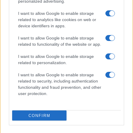
personalized advertising.
I want to allow Google to enable storage
related to analytics like cookies on web or
device identifiers in apps.
I want to allow Google to enable storage
related to functionality of the website or app.
I want to allow Google to enable storage
related to personalization.
ACCEDI
ABBONATI
I want to allow Google to enable storage
related to security, including authentication
IRAN
MIGRANTI
GAZA
UCRAINA
functionality and fraud prevention, and other
MONDIALI 2026
user protection.
Redazione
Sitemap
Taglist
Privacy
Cookie Policy
CONFIRM
Termini e condizioni
Testata iscritta alla Sezione Stampa del Tribunale di Roma al
n. 243/48. ISSN 2975-0059