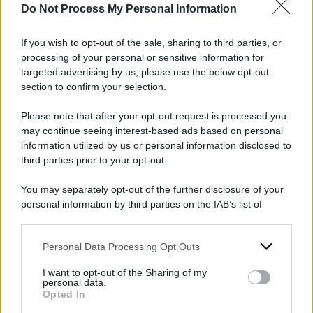
donna, l’ex giocatore della
WNba
Kysre
Do Not Process My Personal Information
Gondrezick
, è stata portata in ospedale per una
If you wish to opt-out of the sale, sharing to third parties, or
valutazione medica.
processing of your personal or sensitive information for
targeted advertising by us, please use the below opt-out
Le reazioni
section to confirm your selection.
I
Rockets
hanno rilasciato una dichiarazione a
Please note that after your opt-out request is processed you
ESPN
dopo l’arresto. “
Stiamo raccogliendo
may continue seeing interest-based ads based on personal
information utilized by us or personal information disclosed to
informazioni sulla questione che coinvolge Kevin
third parties prior to your opt-out.
Porter Jr.
“, si legge nella dichiarazione. “
Non
abbiamo ulteriori commenti in questo momento
“.
You may separately opt-out of the further disclosure of your
personal information by third parties on the IAB’s list of
Ma chi è
Kevin Porter
il giocatore
Nba
downstream participants.
arrestato per
aggressione
? Nato a
Seattle
il 4
Personal Data Processing Opt Outs
This information may also be disclosed by us to third parties
maggio del 2000, il giovane cestista è stato
on the IAB’s List of Downstream Participants that may further
dichiarato eleggibile per il
Draft NBA 2019
.
I want to opt-out of the Sharing of my
disclose it to other third parties.
personal data.
Selezionato come 30ª scelta assoluta dai
Opted In
Please note that this website/app uses one or more Google