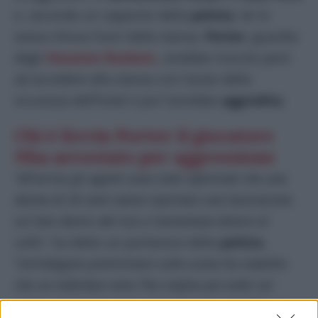
e, secondo un rapporto della
polizia
, lei lo
aveva chiuso fuori dalla stanza.
Porter
, guardia
degli
Houston Rockets
, sarebbe riuscito però
ad accedere alla stanza con l’aiuto della
sicurezza dell’hotel e poi l’avrebbe
aggredita
.
Chi è Kevin Porter il giocatore
Nba arrestato per aggressione
“
All’arrivo gli agenti sono stati informati che una
donna di 26 anni aveva riportato una lacerazione
sul lato destro del viso e lamentava dolore al
collo
“, ha detto un portavoce della
polizia
.
“
Un’indagine preliminare sulla scena ha stabilito
che un individuo noto l’ha colpita più volte sul
corpo e le ha messo le mani intorno al collo
“. La