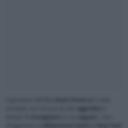
Il giocatore dell’Nba
Kevin Porter Jr
è stato
arrestato con l’accusa di aver
aggredito
e
tentato di
strangolare
la sua
ragazza
. I due
alloggiavano al
Millennium Hotel
di
New York