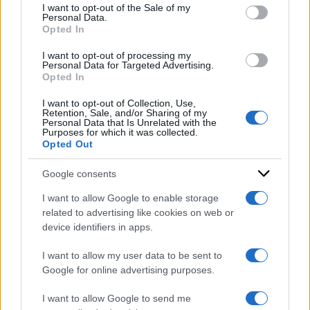
Milwaukee Bucks
, è passato immediatamente
services and may gather and store information including but
I want to opt-out of the Sale of my
Personal Data.
not limited to your visit or usage behaviour. You may click to
ai
Cleveland Cavaliers
. Nel
2021
l’arrivo a
Opted In
grant or deny consent to Google and its third-party tags to
Houston
.
use your data for below specified purposes in below Google
I want to opt-out of processing my
consent section.
Personal Data for Targeted Advertising.
Opted In
DI
Redazione Web
I want to opt-out of Collection, Use,
Retention, Sale, and/or Sharing of my
12 Settembre 2023
Personal Data that Is Unrelated with the
Purposes for which it was collected.
Condividi l'articolo
Opted Out
Google consents
I want to allow Google to enable storage
related to advertising like cookies on web or
device identifiers in apps.
I want to allow my user data to be sent to
Google for online advertising purposes.
I want to allow Google to send me